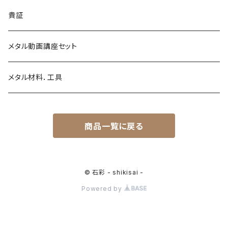
シルバーイヤカフ
貴証
金継ぎ
メタル動画講座セット
メタル材料．工具
商品一覧に戻る
© 石彩 - shikisai -
Powered by