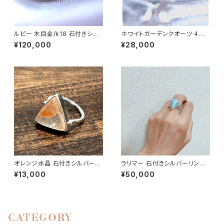
ルビー 木目金/k18 石付きシル
ホワイトガーデンクオーツ 4WA
バーリング | 石彩-木目金・高級
Y 石付きシルバーペンダント石
¥120,000
¥28,000
シルバーリング
付き |石彩-木目金・高級シルバ
ーリング
オレンジ水晶 石付きシルバーリ
ラリマー 石付きシルバーリング |
ング |石彩-木目金・高級シルバ
石彩-木目金・高級シルバーリン
¥13,000
¥50,000
ーリング
グ
CATEGORY