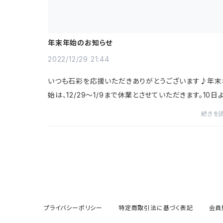
年末年始のお知らせ
2022/12/29 21:44
いつも石彩を応援いただきありがとうございます♪年末
始は、12/29〜1/9まで休業とさせていただきます。10日
営業いたします2023年も世界に一つ！そんな作品をお
続きを
けできるよう石の仕入れや木目金制作皆さまに...
プライバシーポリシー
特定商取引法に基づく表記
会員