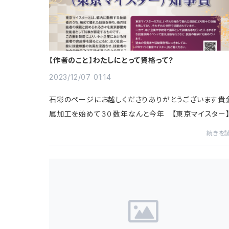
【作者のこと】わたしにとって資格って？
2023/12/07 01:14
石彩のページにお越しくださりありがとうございます貴
属加工を始めて３０数年なんと今年 【東京マイスター
いう資格を頂くことができました本当に嬉しい事です(*^
続きを
*)※東京マイスターとは・・・？東京都優...