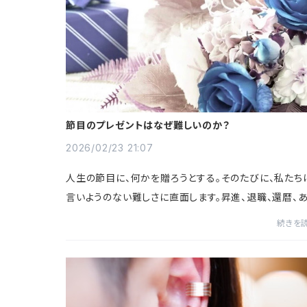
節目のプレゼントはなぜ難しいのか？
2026/02/23 21:07
人生の節目に、何かを贈ろうとする。そのたびに、私たち
言いようのない難しさに直面します。昇進、退職、還暦、
いは独立。「おめでとう」や「お疲れ様」の気持ちを形にし
続きを
うとした瞬間、途端にどの選択肢...