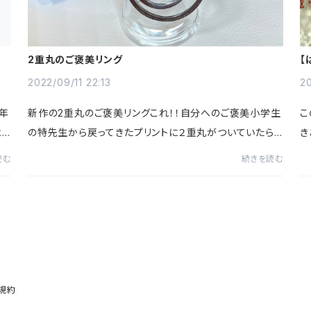
2重丸のご褒美リング
【
2022/09/11 22:13
2
年
新作の2重丸のご褒美リングこれ！！自分へのご褒美小学生
こ
より
の特先生から戻ってきたプリントに２重丸がついていたら
き
届
嬉しかったそんな記憶ありませんか？毎日、家事や仕事、や
に
読む
続きを読む
るべきことがたくさんそれを一生懸命にこ...
発
規約