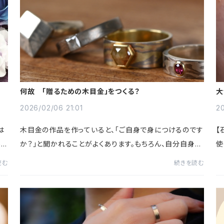
何故 「贈るための木目金」をつくる？
大
2026/02/06 21:01
2
は
木目金の作品を作っていると、「ご自身で身につけるのです
【
ある
か？」と聞かれることがよくあります。もちろん、自分自身の
使
よ
手を飾るために作ることもありますが、実際はその逆です。
で
読む
続きを読む
私の元に届く注文の多くは、最初か...
力