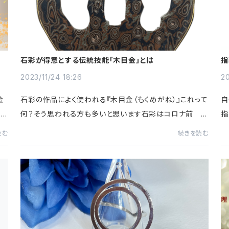
石彩が得意とする伝統技能「木目金」とは
指
2023/11/24 18:26
20
金
石彩の作品によく使われる『木目金（もくめがね）』これって
自
】と
何？そう思われる方も多いと思います石彩はコロナ前 約
指
-^
２０年この木目金を取り入れた商品を含め作った作品を百
た
読む
続きを読む
貨店で催事販売していましたお客様とお...