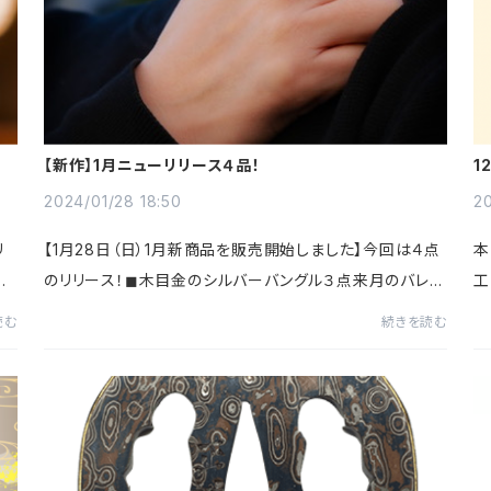
【新作】1月ニューリリース４品！
1
2024/01/28 18:50
20
リ
【1月28日（日）1月新商品を販売開始しました】今回は４点
本
ー
のリリース！◼︎木目金のシルバーバングル３点来月のバレン
工
初
タインに向けてサイズの心配がいらないバングルのギフト
と
読む
続きを読む
はいかがでしょうか？石彩ならではの日...
リ