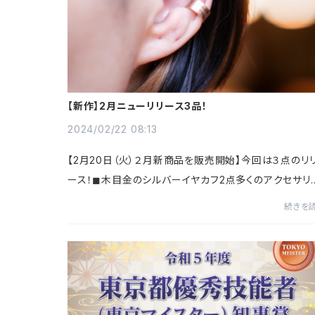
【新作】2月ニューリリース3品！
2024/02/22 08:13
【2月20日（火）２月新商品を販売開始】今回は３点のリ
ース！◼︎木目金のシルバーイヤカフ2点多くのアクセサリ
を製作・販売してきた石彩ですがイヤーアイテムは今回
続きを
めての発売です！春色の模様を施したシン...