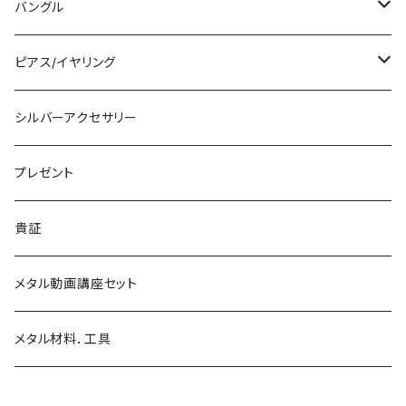
槌目リング
バングル
シルバーリング
木目金付ペンダント
バングル
プレーンリング
木目金付リング
石付きペンダント
シルバーバングル
ピアス/イヤリング
石付きリング
木目金付バングル
シルバーピアス
シルバーアクセサリー
シルバーイヤリング
プレゼント
シルバーイヤカフ
貴証
金継ぎ
メタル動画講座セット
メタル材料．工具