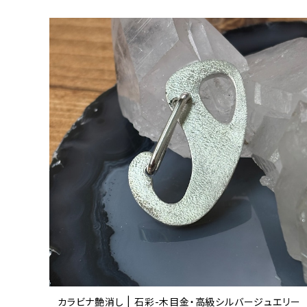
カラビナ艶消し | 石彩-木目金・高級シルバージュエリー