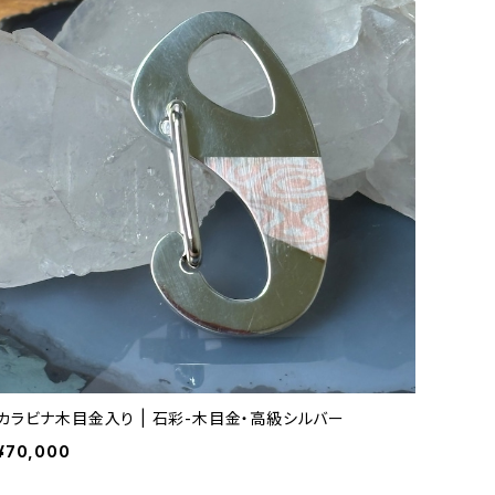
カラビナ木目金入り | 石彩-木目金・高級シルバー
¥70,000