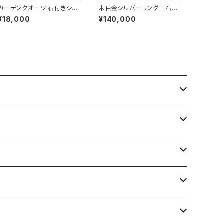
ガーデンクオーツ 石付きシル
木目金シルバーリング｜石
バーペンダント | 石彩-木目
彩 木目金 高級シルバーリ
¥18,000
¥140,000
金・高級シルバーリング
ング