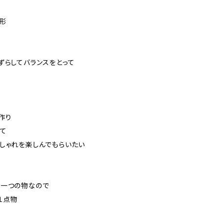
形
ずらしてバランスをとって
物
作り
て
しゃれを楽しんでもらいたい
で一つの物なので
１点物