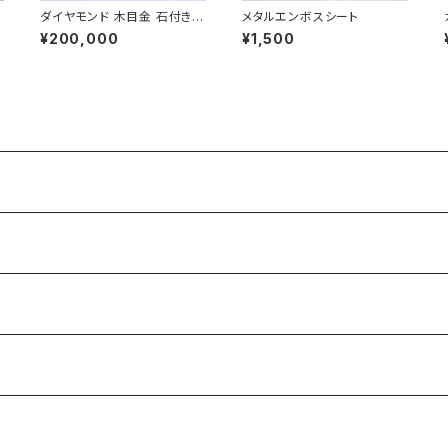
シ
ダイヤモンド 木目金 石付きプ
メタルエンボスシート
ラチナリング | 石彩-木目金・
¥200,000
¥1,500
高級シルバーリング