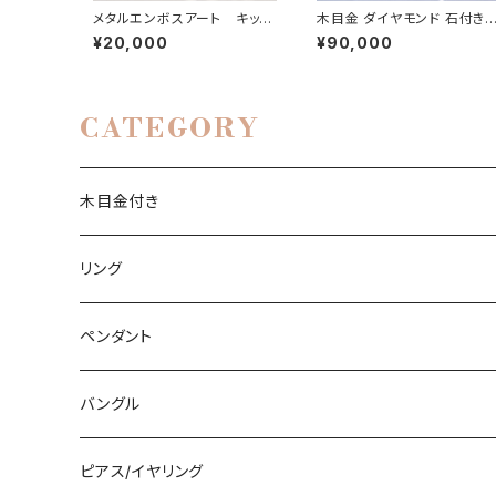
メタルエンボスアート キッ
木目金 ダイヤモンド 石付き
ド 動画付き講座
ルバーリング | 石彩-木目金・
¥20,000
¥90,000
高級シルバーリング
CATEGORY
木目金付き
リング
リング
ペンダント
石付きシルバーリング
ペンダント
槌目リング
バングル
シルバーリング
木目金付ペンダント
バングル
プレーンリング
木目金付リング
石付きペンダント
シルバーバングル
ピアス/イヤリング