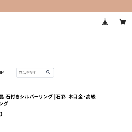
IP
晶 石付きシルバーリング |石彩-木目金・高級
ング
0