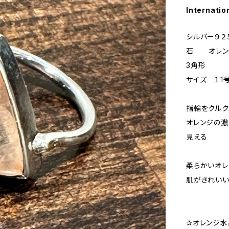
Internatio
シルバー９２
石 オレン
3角形
サイズ １1
指輪をクルク
オレンジの
見える
柔らかいオレ
肌がきれい
✰オレンジ水