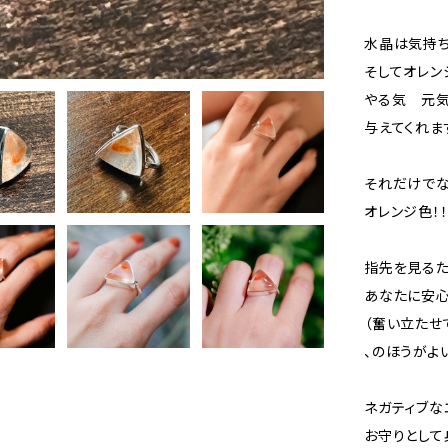
水晶は気持ち
そしてオレン
やる気 元
与えてくれま
⁡⁡
それだけでな
オレンジ色！
指先を見る
あなたに安心
（奮い立たせ
、のほうがよ
ネガティブな
お守りとして