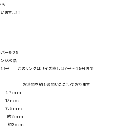
から
いますよ！！
バー９２５
ンジ水晶
1号 このリングはサイズ直しは7号～１5号まで
を約１週間いただいております
１７ｍｍ
17ｍｍ
７．5ｍｍ
さ 約2ｍｍ
幅 約2ｍｍ