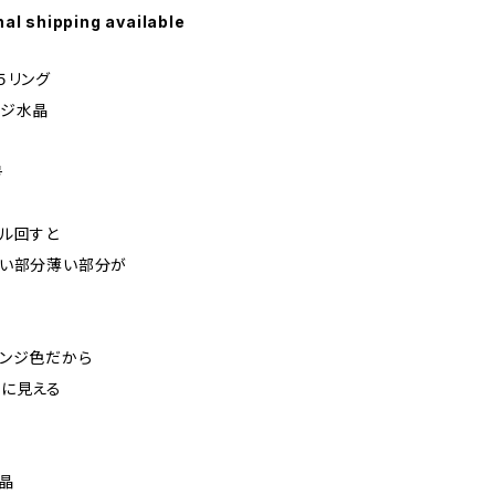
nal shipping available
５リング
ジ水晶
号
ル回すと
濃い部分薄い部分が
ンジ色だから
いに見える
晶