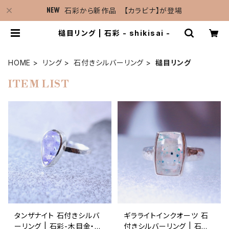
石彩から新作品 【カラビナ】が登場
槌目リング | 石彩 - shikisai -
HOME
リング
石付きシルバーリング
槌目リング
ITEM LIST
タンザナイト 石付きシルバ
ギラライトインクオーツ 石
ーリング | 石彩-木目金・高
付きシルバーリング | 石彩-