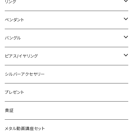
リング
リング
ペンダント
石付きシルバーリング
ペンダント
槌目リング
バングル
シルバーリング
木目金付ペンダント
バングル
プレーンリング
木目金付リング
石付きペンダント
シルバーバングル
ピアス/イヤリング
石付きリング
木目金付バングル
シルバーピアス
シルバーアクセサリー
シルバーイヤリング
プレゼント
シルバーイヤカフ
貴証
金継ぎ
メタル動画講座セット