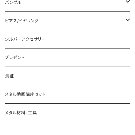
槌目リング
バングル
シルバーリング
木目金付ペンダント
バングル
プレーンリング
木目金付リング
石付きペンダント
シルバーバングル
ピアス/イヤリング
石付きリング
木目金付バングル
シルバーピアス
シルバーアクセサリー
シルバーイヤリング
プレゼント
シルバーイヤカフ
貴証
金継ぎ
メタル動画講座セット
メタル材料．工具