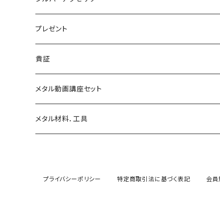
シルバーイヤリング
プレゼント
シルバーイヤカフ
貴証
金継ぎ
メタル動画講座セット
メタル材料．工具
プライバシーポリシー
特定商取引法に基づく表記
会員