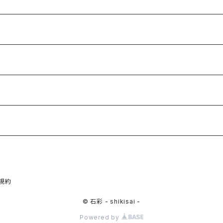
規約
© 石彩 - shikisai -
Powered by