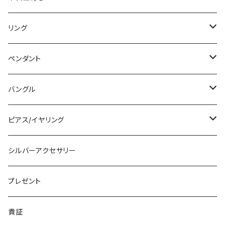
リング
リング
ペンダント
石付きシルバーリング
ペンダント
槌目リング
バングル
シルバーリング
木目金付ペンダント
バングル
プレーンリング
木目金付リング
石付きペンダント
シルバーバングル
ピアス/イヤリング
石付きリング
木目金付バングル
シルバーピアス
シルバーアクセサリー
シルバーイヤリング
プレゼント
シルバーイヤカフ
貴証