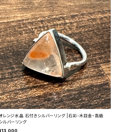
オレンジ水晶 石付きシルバーリング |石彩-木目金・高級
シルバーリング
¥13,000