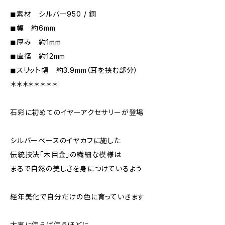
◼︎素材 シルバー950 / 銅
◼︎幅 約6mm
◼︎厚み 約1mm
◼︎直径 約12mm
◼︎スリット幅 約3.9mm（耳を挟む部分）
＊＊＊＊＊＊＊＊
石彩に初めてのイヤーアクセサリーが登場
シルバーベースのイヤカフに施した
伝統技法「木目金」の繊細な模様は
まるで自然の美しさを身につけているよう
経年美化で自分だけの色に育っていきます
大事に使えば使うほどに