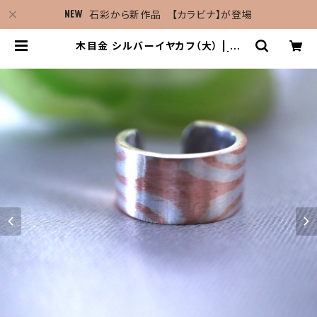
石彩から新作品 【カラビナ】が登場
木目金 シルバーイヤカフ（大） | 石
彩-木目金・高級シルバーリング | 石
彩 - shikisai -