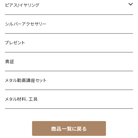
プレーンリング
木目金付リング
石付きペンダント
シルバーバングル
ピアス/イヤリング
石付きリング
木目金付バングル
シルバーピアス
シルバーアクセサリー
シルバーイヤリング
プレゼント
シルバーイヤカフ
貴証
金継ぎ
メタル動画講座セット
メタル材料．工具
商品一覧に戻る