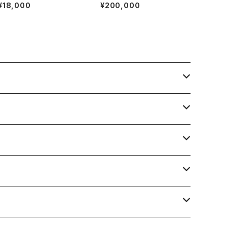
バーペンダント | 石彩-木目
ラチナリング | 石彩-木目金・
¥18,000
¥200,000
金・高級シルバーリング
高級シルバーリング