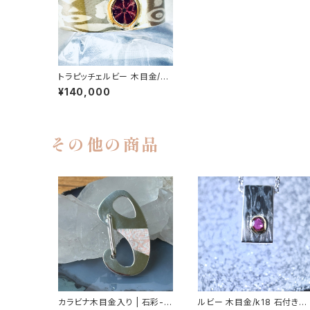
トラピッチェルビー 木目金/k1
8 石付きシルバーリング | 石
¥140,000
彩-木目金・高級シルバーリン
グ
その他の商品
カラビナ木目金入り | 石彩-木
ルビー 木目金/k18 石付きシ