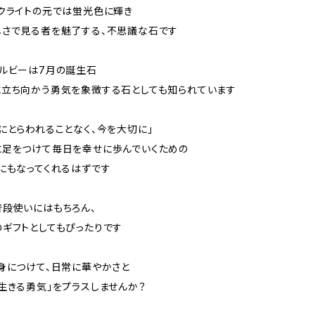
クライトの元では蛍光色に輝き
しさで見る者を魅了する、不思議な石です
ルビーは7月の誕生石
立ち向かう勇気を象徴する石としても知られています
にとらわれることなく、今を大切に」
に足をつけて毎日を幸せに歩んでいくための
にもなってくれるはずです
段使いにはもちろん、
ギフトとしてもぴったりです
身につけて、日常に華やかさと
生きる勇気」をプラスしませんか？