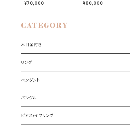
目金・高級シルバー
ルバーペンダント | 石彩-木
¥70,000
¥80,000
金・高級シルバーリング
CATEGORY
木目金付き
リング
リング
ペンダント
石付きシルバーリング
ペンダント
槌目リング
バングル
シルバーリング
木目金付ペンダント
バングル
プレーンリング
木目金付リング
石付きペンダント
シルバーバングル
ピアス/イヤリング