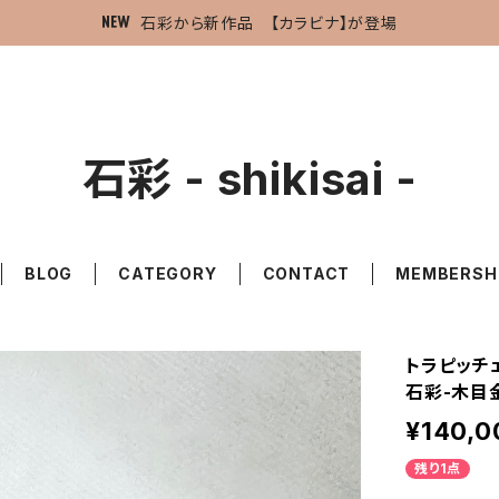
石彩から新作品 【カラビナ】が登場
石彩 - shikisai -
BLOG
CATEGORY
CONTACT
MEMBERSH
トラピッチェ
石彩-木目
¥140,0
残り1点