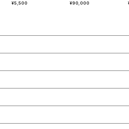
目
キッド
ルバーリング | 石彩-木目金・
¥5,500
¥90,000
高級シルバーリング